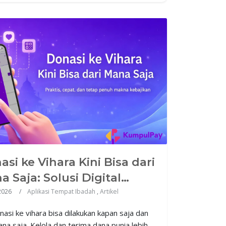
si ke Vihara Kini Bisa dari
 Saja: Solusi Digital
uk Umat Modern
2026
Aplikasi Tempat Ibadah
,
Artikel
onasi ke vihara bisa dilakukan kapan saja dan
ana saja. Kelola dan terima dana punia lebih