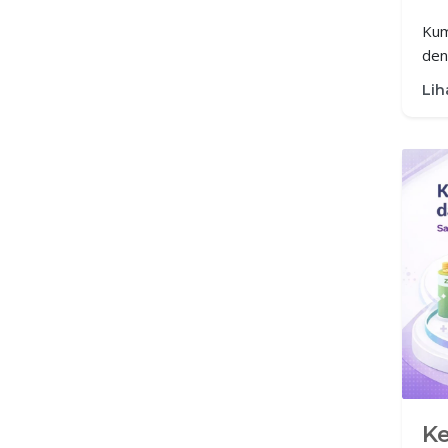
M
Kum
deng
mud
Lih
keb
zak
Ke