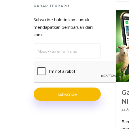
Tanpa Verifikasi
KABAR TERBARU
yang Berbelit
Subscribe buletin kami untuk
mendapatkan pembaruan dari
kami
G
Subscribe
Ni
ya
22 A
Ban
pem