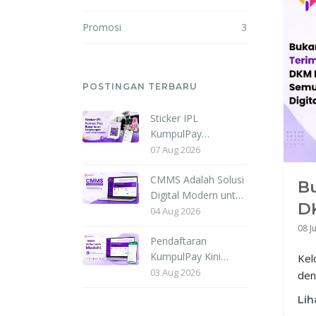
Promosi
3
POSTINGAN TERBARU
Sticker IPL
KumpulPay
Permudah
07 Aug 2026
Pembayaran Iuran
CMMS Adalah Solusi
Bulanan Warga
Bu
Digital Modern untuk
Cluster Chopper
DK
Mengelola
CITOH
04 Aug 2026
Komunitas dan
Se
08 J
Pendaftaran
Organisasi Secara
KumpulPay Kini
Terintegrasi
Kel
Lebih Mudah. Daftar
03 Aug 2026
den
Sekali, Langsung
dok
Lih
Kelola Komunitas
tin