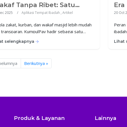
kaf Tanpa Ribet: Satu
Era 
istem untuk Semua
ec 2025
Aplikasi Tempat Ibadah
,
Artikel
20 Oct 
rogram Masjid
ola zakat, kurban, dan wakaf masjid lebih mudah
Peran 
 transparan. KumpulPay hadir sebagai satu
ibadah
tem terintegrasi untuk semua program ibadah
komuni
at selengkapnya
Lihat
jid.
modern
bisa m
belumnya
Berikutnya »
Produk & Layanan
Lainnya