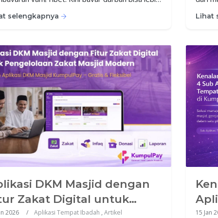
at dan praktis dengan sistem digital yang
mudah 
at selengkapnya
Lihat
ntegrasi.
praktis
likasi DKM Masjid dengan
Ken
tur Zakat Digital untuk
Apl
ngelolaan Zakat Masjid
Kum
an 2026
Aplikasi Tempat Ibadah
,
Artikel
15 Jan 