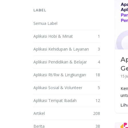
LABEL
Semua Label
Aplikasi Hobi & Minat
1
Aplikasi Kehidupan & Layanan
3
Ap
Aplikasi Pendidikan & Belajar
4
G
Aplikasi Rt/Rw & Lingkungan
18
L
15 J
Ge
Aplikasi Sosial & Volunteer
5
Ken
unt
Aplikasi Tempat Ibadah
12
keu
Lih
dal
Artikel
208
Berita
38