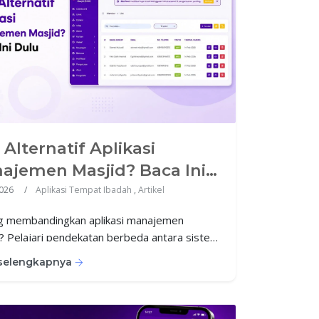
 Alternatif Aplikasi
ajemen Masjid? Baca Ini
u
2026
Aplikasi Tempat Ibadah
,
Artikel
g membandingkan aplikasi manajemen
? Pelajari pendekatan berbeda antara sistem
 masjid dan platform yang lebih fleksibel.
 selengkapnya