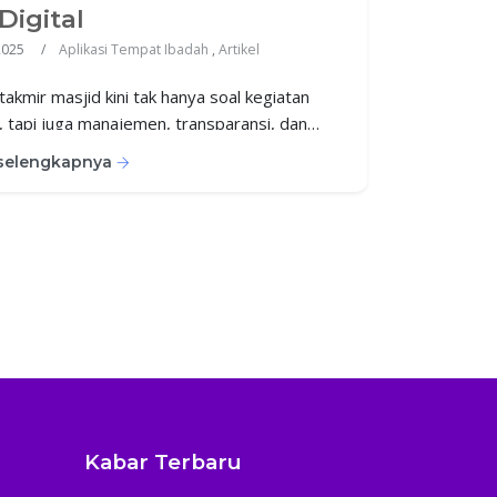
Digital
2025
Aplikasi Tempat Ibadah
,
Artikel
takmir masjid kini tak hanya soal kegiatan
, tapi juga manajemen, transparansi, dan
kasi digital. Simak lima peran baru takmir
 selengkapnya
 di era digital dan bagaimana KumpulPay
endukungnya.
Kabar Terbaru