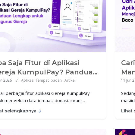
a Saja Fitur di Aplikasi
Cari
ereja KumpulPay? Panduan
Man
engkap untuk Pengurus
Dul
un 2026
Aplikasi Tempat Ibadah
,
Artikel
11 Jun 
reja
ali berbagai fitur aplikasi Gereja KumpulPay
Sedan
uk mengelola data jemaat, donasi, iuran,
masjid
angan, notifikasi, hingga komunikasi jemaat
khusus
at selengkapnya
Lihat
am satu platform yang terintegrasi.