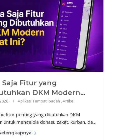
 Saja Fitur yang
utuhkan DKM Modern
 Ini?
2026
Aplikasi Tempat Ibadah
,
Artikel
ahu fitur penting yang dibutuhkan DKM
 untuk mengelola donasi, zakat, kurban, data
, dan keuangan masjid secara lebih
 selengkapnya
ional dan transparan bersama KumpulPay.