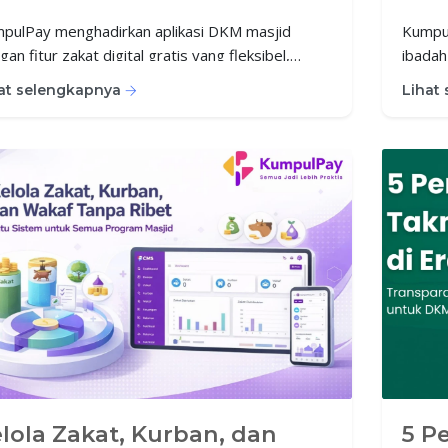
odern
pulPay menghadirkan aplikasi DKM masjid
Kumpul
an fitur zakat digital gratis yang fleksibel,
ibadah
ah digunakan, dan dapat disesuaikan sesuai
vihara
at selengkapnya
Lihat
utuhan masjid. Solusi modern untuk pengelolaan
moder
at yang rapi, transparan, dan profesional.
lola Zakat, Kurban, dan
5 P