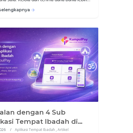
dengan sistem digital yang transparan dan
 selengkapnya
.
alan dengan 4 Sub
ikasi Tempat Ibadah di
pulPay
2026
Aplikasi Tempat Ibadah
,
Artikel