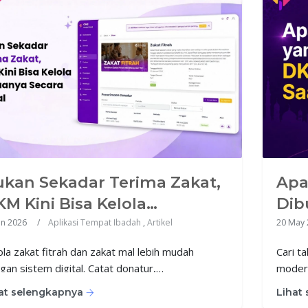
kan Sekadar Terima Zakat,
Apa
M Kini Bisa Kelola
Dib
muanya Secara Digital
Saat
un 2026
Aplikasi Tempat Ibadah
,
Artikel
20 May 
ola zakat fitrah dan zakat mal lebih mudah
Cari t
gan sistem digital. Catat donatur,
modern
umentasikan penyaluran, buat laporan PDF, dan
jamaah
at selengkapnya
Lihat
gkatkan transparansi pengelolaan zakat DKM.
profes