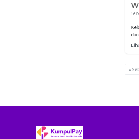
Wa
S
16 D
P
Kel
dan
sis
Lih
mas
« Se